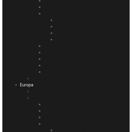
Curaçao
Dominica
Estados Unidos
Disney
Miami
Nova Iorque
Orlando
Grenada
Guadeloupe
Martinique
República Dominicana
St. Lucia
Bonaire
Europa
Europa Tour
Alemanha
Baden-Baden
Ettlingen
Darmstadt
Dachau
Campo de concentração