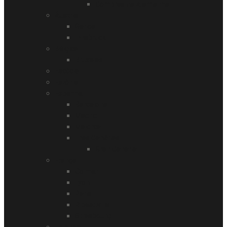
Compras na Alemanha
Áustria
Gerlos
Innsbruck
Bélgica
Bruxelas
Escócia
Estônia
Espanha
Barcelona
Madrid
Maiorca
Ilhas Canárias
Gran Canaria
França
Colmar
Lyon
Paris
Ribeauville
Strasbourg
Holanda