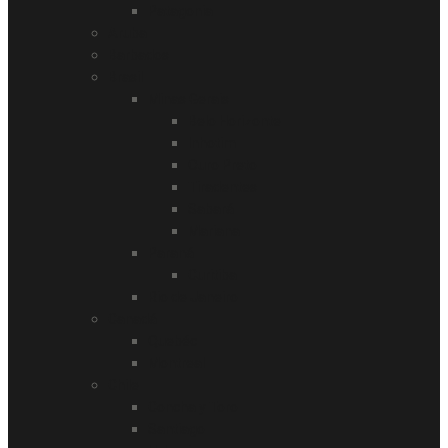
Patagonia
Aruba
Barbados
Brasil
Minas Gerais
Belo Horizonte
Inhotim
Ouro Preto
Tiradentes
Sabará
Mariana
Paraná
Curitiba
Rio de Janeiro
Canadá
Quebéc
Montreal
Chile
Concha y Toro
Santiago