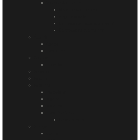
Vida da Alemanha
Natal na Alemanha
Seguro saúde
Carteira de motorista alemã
Compras na Alemanha
Áustria
Gerlos
Innsbruck
Bélgica
Bruxelas
Escócia
Estônia
Espanha
Barcelona
Madrid
Maiorca
Ilhas Canárias
Gran Canaria
França
Colmar