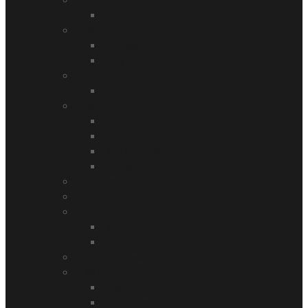
Edam
Inglaterra
Londres
Harry Potter
Irlanda
Dublin
Itália
Bergamo
Bozano
Lago di Garda
Verona
Liechtenstein
Luxemburgo
Portugal
Lisboa
Porto
República Checa
Rússia
Moscou
São Petersburgo