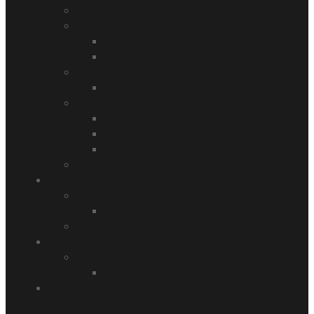
República Checa
Rússia
Moscou
São Petersburgo
Suécia
Estocolmo
Suíça
Basel
Lucerna
Zurique
Trilhas
África
Marrocos
Marrakesh
Saara
Asia
China
Nanjing
Loja