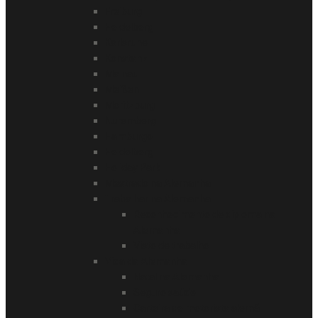
Freiburg
Heidelberg
Karlsruhe
Konstanz
Mainau
Meißen
Moritzburg
Nuremberg
Hamburgo
Heidelberg
Holiday Park
Mestrado na Alemanha
Trabalhar na Alemanha
Reconhecimento de diploma na
Alemanha
Visto de trabalho
Vida da Alemanha
Natal na Alemanha
Seguro saúde
Carteira de motorista alemã