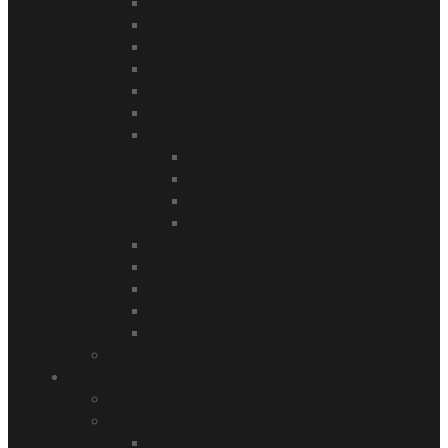
Ushuaia
Valparaíso
Viña del Mar
Cruzeiro no Caribe
Curaçao
Dominica
Estados Unidos
Disney
Miami
Nova Iorque
Orlando
Grenada
Guadeloupe
Martinique
República Dominicana
St. Lucia
Bonaire
Europa
Europa Tour
Alemanha
Baden-Baden