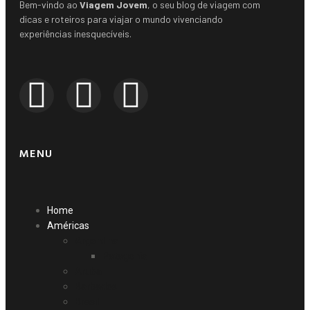
Bem-vindo ao
Viagem Jovem
, o seu blog de viagem com
dicas e roteiros para viajar o mundo vivenciando
experiências inesquecíveis.
MENU
Home
Américas
Argentina
Patagonia
Aruba
Barbados
Brasil