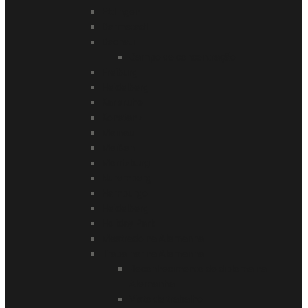
Ettlingen
Darmstadt
Dachau
Campo de concentração
Freiburg
Heidelberg
Karlsruhe
Konstanz
Mainau
Meißen
Moritzburg
Nuremberg
Hamburgo
Heidelberg
Holiday Park
Mestrado na Alemanha
Trabalhar na Alemanha
Reconhecimento de diploma na
Alemanha
Visto de trabalho