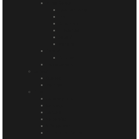
Minas Gerais
Belo Horizonte
Inhotim
Ouro Preto
Tiradentes
Sabará
Mariana
Paraná
Curitiba
Rio de Janeiro
Canadá
Quebéc
Montreal
Chile
Concha y Toro
Santiago
Ushuaia
Valparaíso
Viña del Mar
Cruzeiro no Caribe