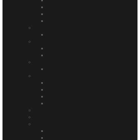
Lyon
Paris
Ribeauville
Strasbourg
Holanda
Edam
Inglaterra
Londres
Harry Potter
Irlanda
Dublin
Itália
Bergamo
Bozano
Lago di Garda
Verona
Liechtenstein
Luxemburgo
Portugal
Lisboa
Porto