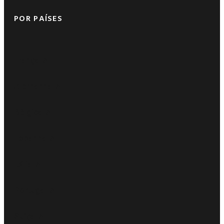
POR PAÍSES
França ➚
Alemanha ➚
Bélgica ➚
Espanha ➚
Itália ➚
Portugal ➚
Suíça ➚