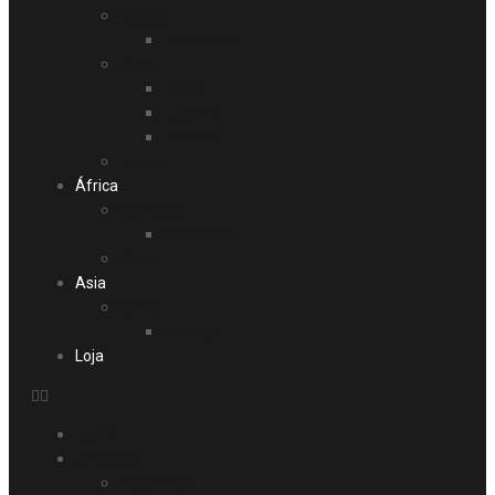
Suécia
Estocolmo
Suíça
Basel
Lucerna
Zurique
Trilhas
África
Marrocos
Marrakesh
Saara
Asia
China
Nanjing
Loja
Home
Américas
Argentina