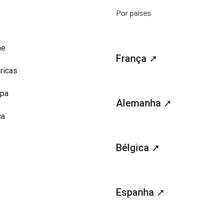
Por países
me
França ➚
ricas
opa
Alemanha ➚
ca
Bélgica ➚
Espanha ➚