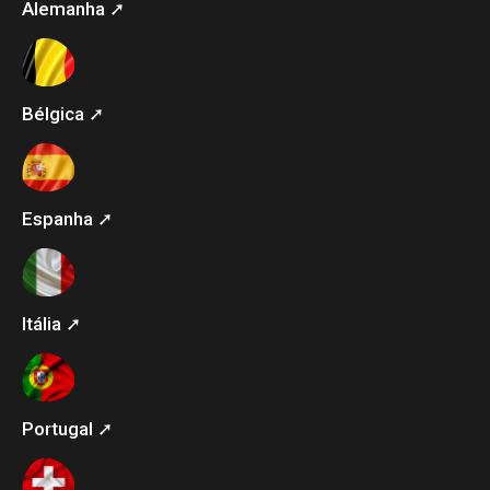
Alemanha ➚
Bélgica ➚
Espanha ➚
Itália ➚
Portugal ➚