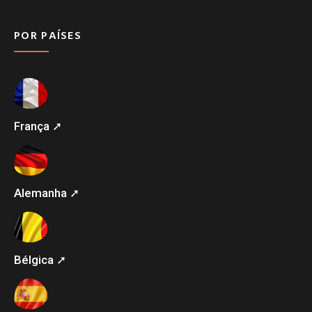
POR PAÍSES
França ➚
Alemanha ➚
Bélgica ➚