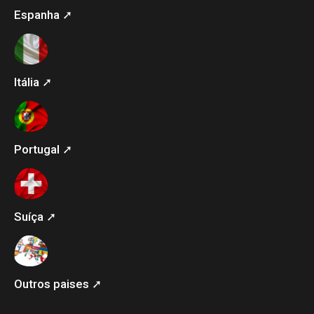
Espanha ➚
Itália ➚
Portugal ➚
Suíça ➚
Outros paises ➚