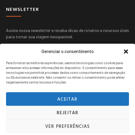
NEWSLETTER
Assine nossa newsletter e receba dicas de roteiros e recursos úteis
para tornar sua viagem inesquecível.
Gerenciar o consentimento
Para fornecer as melhores experiências, usamos tecnologias como cookies para
armazenar e/ou acessar informações do dispositivo. O consentimento para essas
tecnologias nos permitirá processar dados como comportamento de navegação
ou IDs exclusivos neste site. Não consentir ou retirar o consentimento pode afetar
ENVIAR
negativamente certos recursos e funções.
ACEITAR
REJEITAR
Viagem jovem copyright © 2024. Todos os direitos reservados.
VER PREFERÊNCIAS
POLITICA DE PRIVACIDADE
TERMOS DE USO
CONTATO