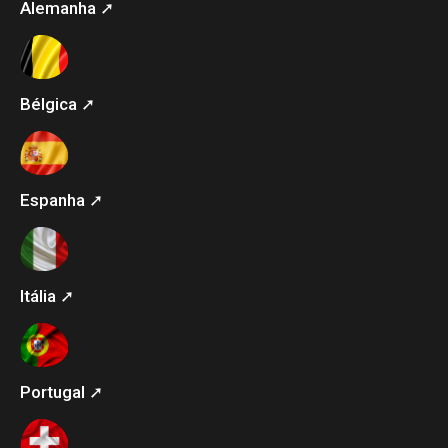
Alemanha ➚
Bélgica ➚
Espanha ➚
Itália ➚
Portugal ➚