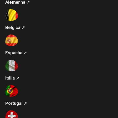
Alemanha ➚
Bélgica ➚
Espanha ➚
Itália ➚
Portugal ➚