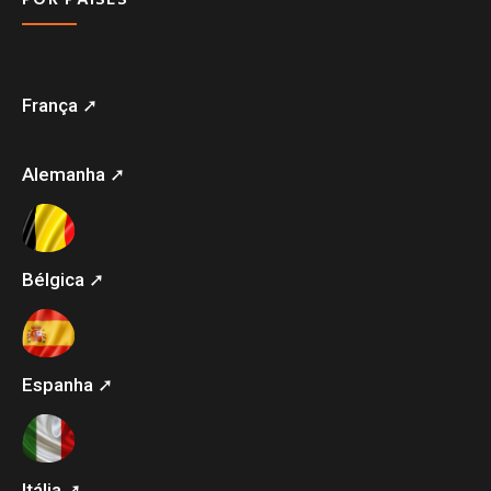
França ➚
Alemanha ➚
Bélgica ➚
Espanha ➚
Itália ➚