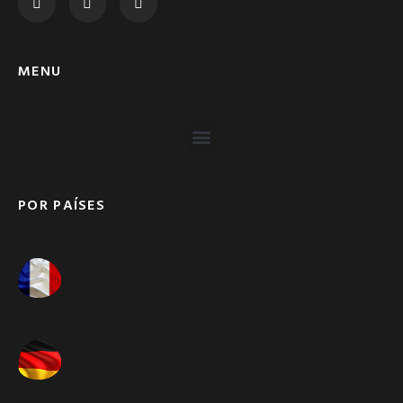
MENU
POR PAÍSES
França ➚
Alemanha ➚