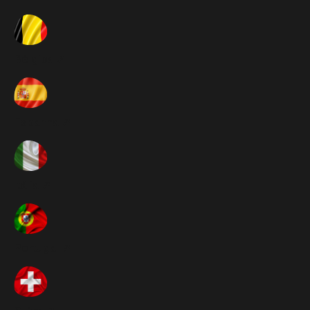
Bélgica ➚
Espanha ➚
Itália ➚
Portugal ➚