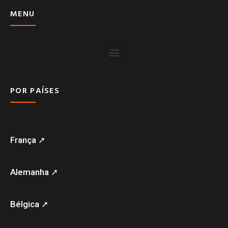
MENU
POR PAÍSES
França ➚
Alemanha ➚
Bélgica ➚