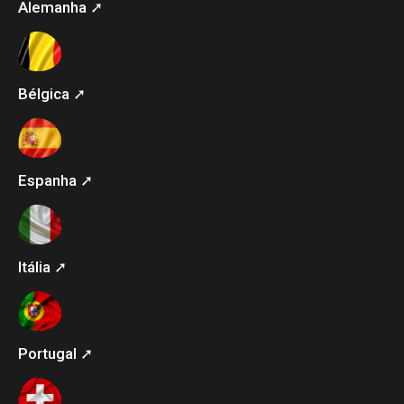
Alemanha ➚
Bélgica ➚
Espanha ➚
Itália ➚
Portugal ➚