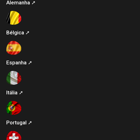
Alemanha ➚
Bélgica ➚
Espanha ➚
Itália ➚
Portugal ➚