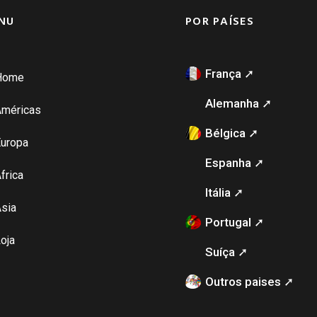
NU
POR PAÍSES
França ➚
Home
Alemanha ➚
Américas
Bélgica ➚
uropa
Espanha ➚
frica
Itália ➚
sia
Portugal ➚
oja
Suíça ➚
Outros paises ➚