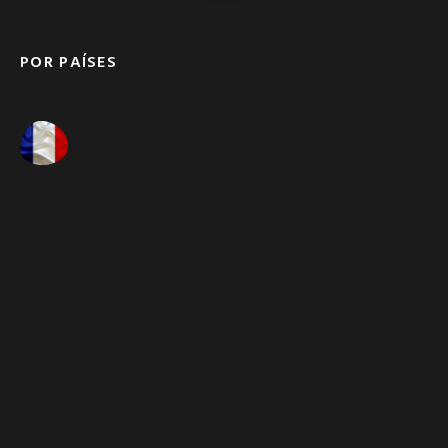
POR PAÍSES
França ➚
Alemanha ➚
Bélgica ➚
Espanha ➚
Itália ➚
Portugal ➚
Suíça ➚