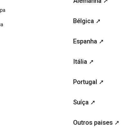
Alemanha ➚
opa
Bélgica ➚
ca
Espanha ➚
Itália ➚
Portugal ➚
Suíça ➚
Outros paises ➚