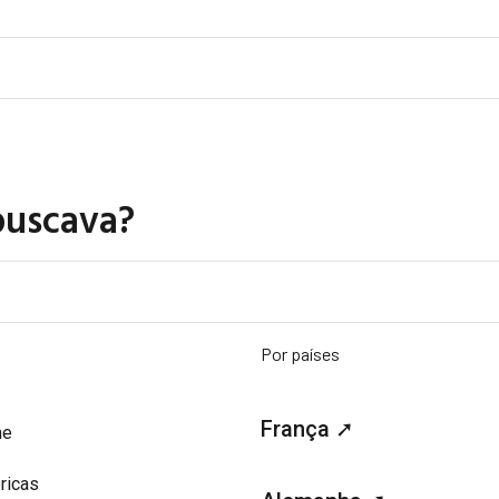
buscava?
Por países
França ➚
me
ricas