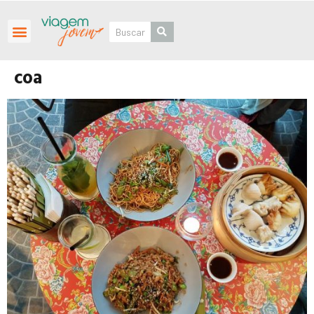
Roteiros Personalizados
coa