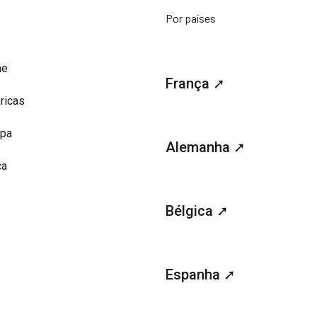
Por países
me
França ➚
ricas
opa
Alemanha ➚
ca
Bélgica ➚
Espanha ➚