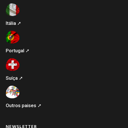
Itália ➚
Portugal ➚
Suíça ➚
Outros paises ➚
NEWSLETTER