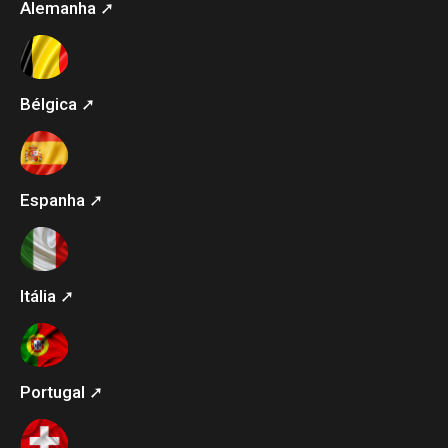
Alemanha ➚
Bélgica ➚
Espanha ➚
Itália ➚
Portugal ➚