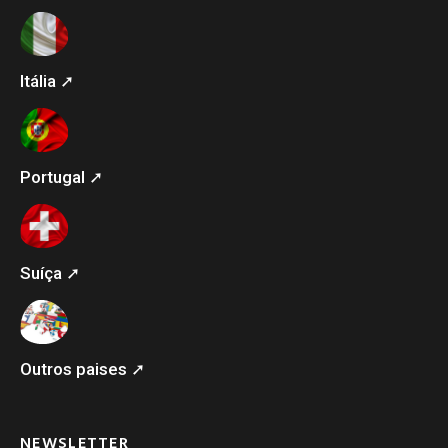
Itália ➚
Portugal ➚
Suíça ➚
Outros paises ➚
NEWSLETTER