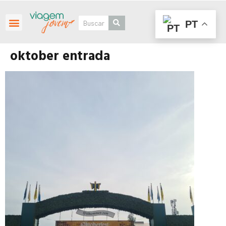
PT
Roteiros Personalizados
oktober entrada