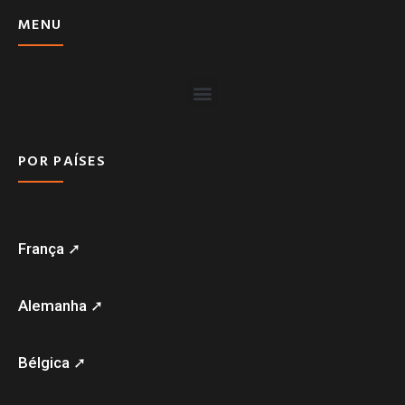
MENU
POR PAÍSES
França ➚
Alemanha ➚
Bélgica ➚