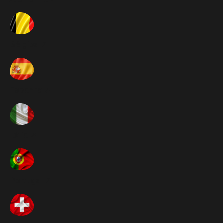
Bélgica ➚
Espanha ➚
Itália ➚
Portugal ➚