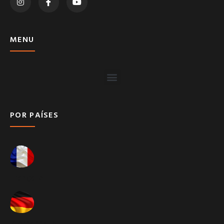
MENU
POR PAÍSES
França ➚
Alemanha ➚