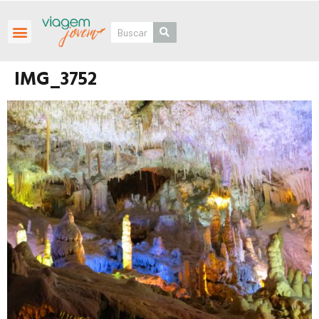
Roteiros Personalizados
IMG_3752