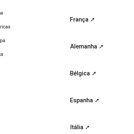
me
França ➚
ricas
opa
Alemanha ➚
ca
Bélgica ➚
Espanha ➚
Itália ➚