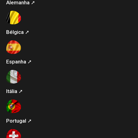
Alemanha ➚
Bélgica ➚
Espanha ➚
Itália ➚
Portugal ➚