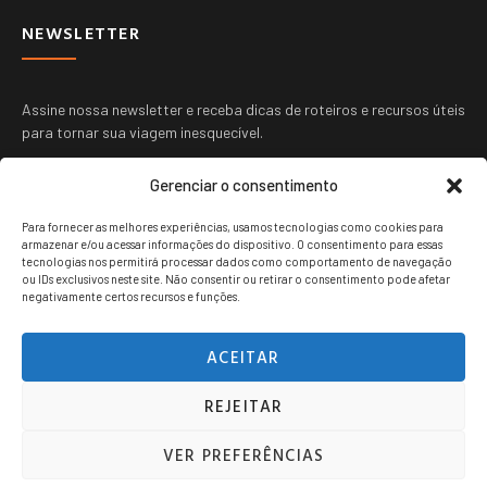
NEWSLETTER
Assine nossa newsletter e receba dicas de roteiros e recursos úteis
para tornar sua viagem inesquecível.
Gerenciar o consentimento
Para fornecer as melhores experiências, usamos tecnologias como cookies para
armazenar e/ou acessar informações do dispositivo. O consentimento para essas
tecnologias nos permitirá processar dados como comportamento de navegação
ou IDs exclusivos neste site. Não consentir ou retirar o consentimento pode afetar
ENVIAR
negativamente certos recursos e funções.
ACEITAR
REJEITAR
Viagem jovem copyright © 2024. Todos os direitos reservados.
VER PREFERÊNCIAS
POLITICA DE PRIVACIDADE
TERMOS DE USO
CONTATO