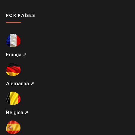
POR PAÍSES
França ➚
Alemanha ➚
Bélgica ➚