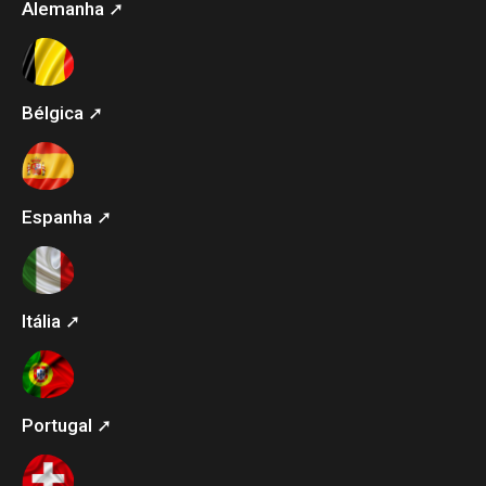
Alemanha ➚
Bélgica ➚
Espanha ➚
Itália ➚
Portugal ➚