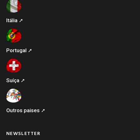
Itália ➚
Portugal ➚
Suíça ➚
Outros paises ➚
NEWSLETTER