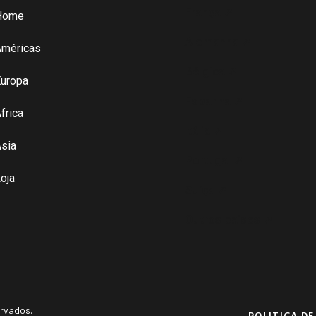
França ➚
Home
Alemanha ➚
Américas
Bélgica ➚
uropa
Espanha ➚
frica
Itália ➚
sia
Portugal ➚
oja
Suíça ➚
Outros paises ➚
ervados.
POLITICA DE