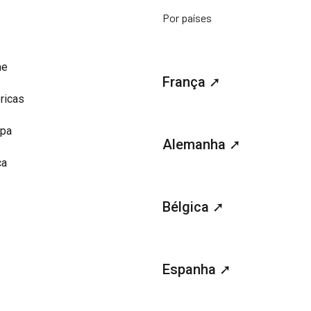
Por países
me
França ➚
ricas
opa
Alemanha ➚
ca
Bélgica ➚
Espanha ➚