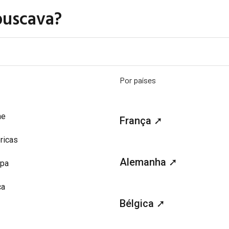
buscava?
Por países
me
França ➚
ricas
Alemanha ➚
opa
ca
Bélgica ➚