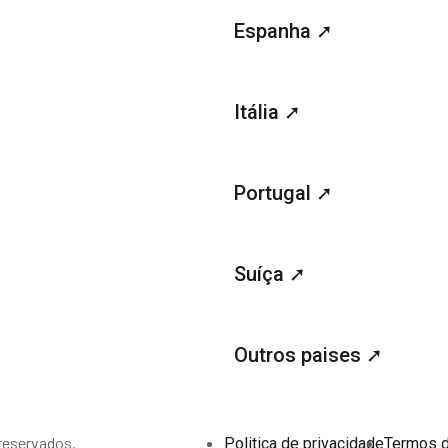
Espanha ➚
Itália ➚
Portugal ➚
Suíça ➚
Outros paises ➚
reservados.
Politica de privacidade
Termos 