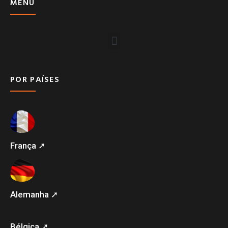
MENU
POR PAÍSES
França ➚
Alemanha ➚
Bélgica ➚