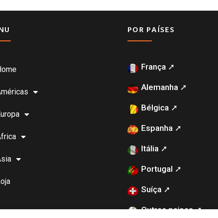
NU
POR PAÍSES
França ➚
Home
Alemanha ➚
Américas
Bélgica ➚
uropa
Espanha ➚
frica
Itália ➚
sia
Portugal ➚
oja
Suíça ➚
Outros paises ➚