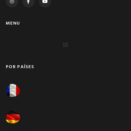
MENU
POR PAÍSES
França ➚
Alemanha ➚