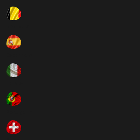
Bélgica ➚
Espanha ➚
Itália ➚
Portugal ➚