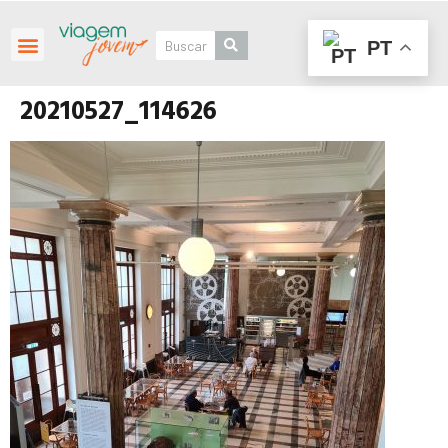
PT
Roteiros Personalizados
20210527_114626