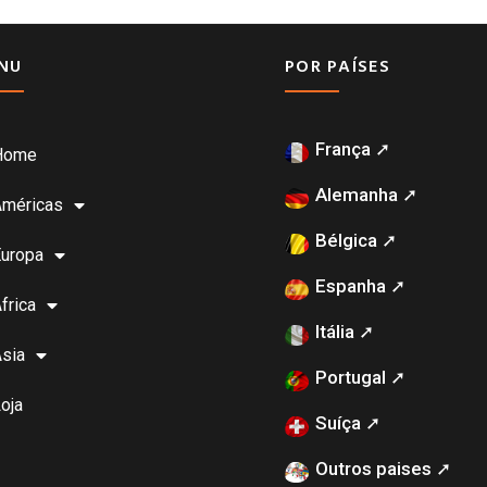
NU
POR PAÍSES
França ➚
Home
Alemanha ➚
Américas
Bélgica ➚
uropa
Espanha ➚
frica
Itália ➚
sia
Portugal ➚
oja
Suíça ➚
Outros paises ➚