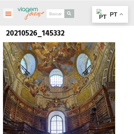
PT
Roteiros Personalizados
20210526_145332