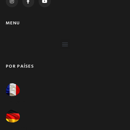
MENU
POR PAÍSES
França ➚
Alemanha ➚