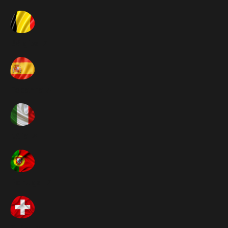
Bélgica ➚
Espanha ➚
Itália ➚
Portugal ➚