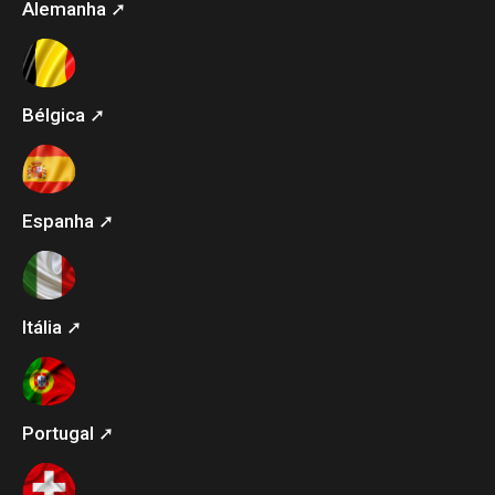
Alemanha ➚
Bélgica ➚
Espanha ➚
Itália ➚
Portugal ➚