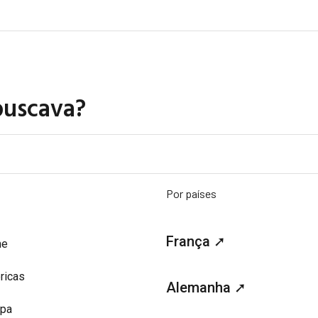
buscava?
Por países
França ➚
me
ricas
Alemanha ➚
opa