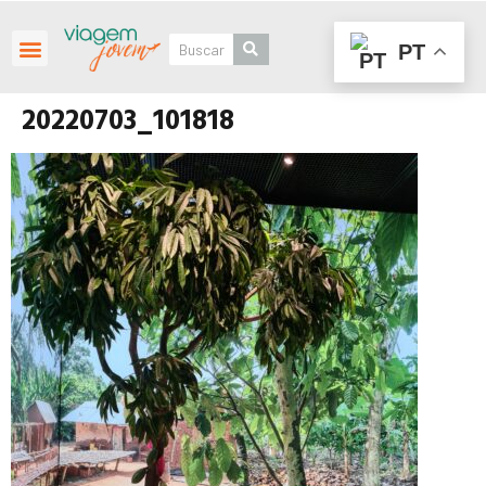
PT
Roteiros Personalizados
20220703_101818