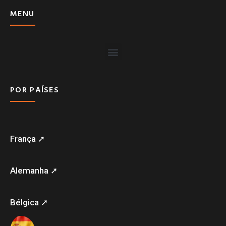
MENU
POR PAÍSES
França ➚
Alemanha ➚
Bélgica ➚