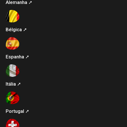
Alemanha ➚
Bélgica ➚
Espanha ➚
Itália ➚
Portugal ➚