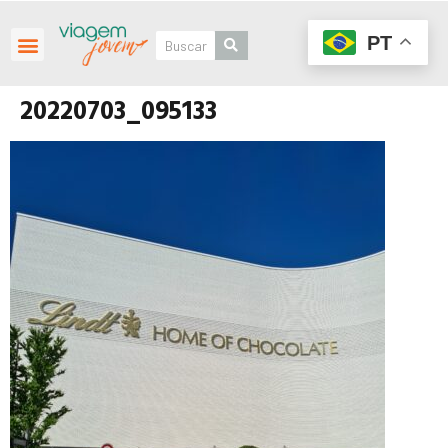
PT
20220703_095133