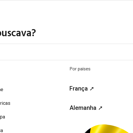
buscava?
Por países
França ➚
me
ricas
Alemanha ➚
opa
ca