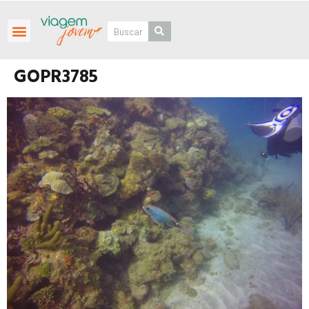
Roteiros Personalizados
GOPR3785