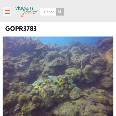
Roteiros Personalizados
GOPR3783