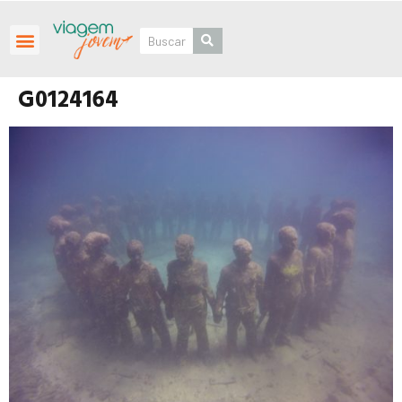
Roteiros Personalizados
G0124164