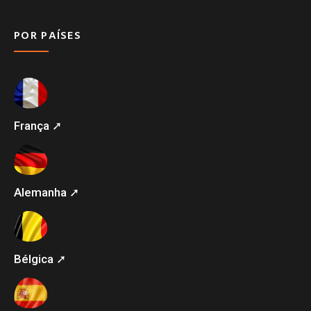
POR PAÍSES
França ➚
Alemanha ➚
Bélgica ➚