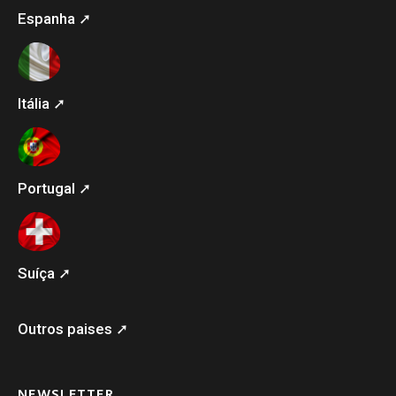
Espanha ➚
Itália ➚
Portugal ➚
Suíça ➚
Outros paises ➚
NEWSLETTER