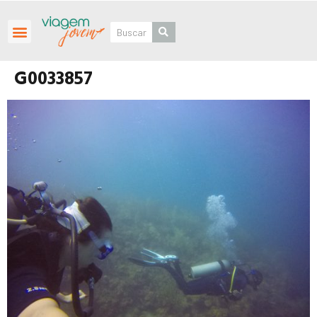
Roteiros Personalizados
G0033857