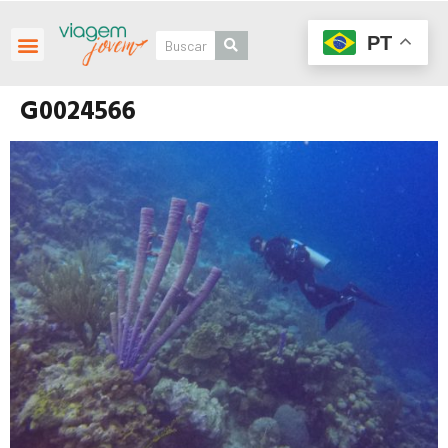
PT
G0024566