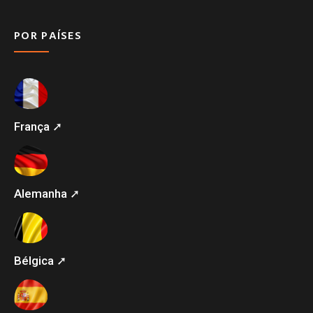
POR PAÍSES
França ➚
Alemanha ➚
Bélgica ➚