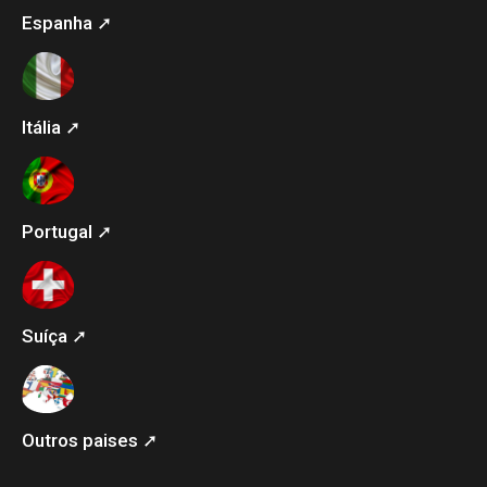
Espanha ➚
Itália ➚
Portugal ➚
Suíça ➚
Outros paises ➚