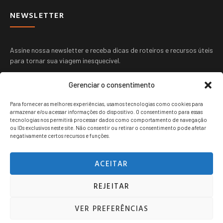
NEWSLETTER
Assine nossa newsletter e receba dicas de roteiros e recursos úteis
para tornar sua viagem inesquecível.
Gerenciar o consentimento
Para fornecer as melhores experiências, usamos tecnologias como cookies para
armazenar e/ou acessar informações do dispositivo. O consentimento para essas
tecnologias nos permitirá processar dados como comportamento de navegação
ou IDs exclusivos neste site. Não consentir ou retirar o consentimento pode afetar
ENVIAR
negativamente certos recursos e funções.
ACEITAR
REJEITAR
Viagem jovem copyright © 2024. Todos os direitos reservados.
VER PREFERÊNCIAS
POLITICA DE PRIVACIDADE
TERMOS DE USO
CONTATO