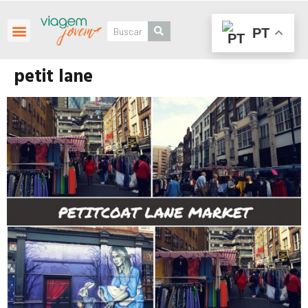
PT
Roteiros Personalizados
petit lane