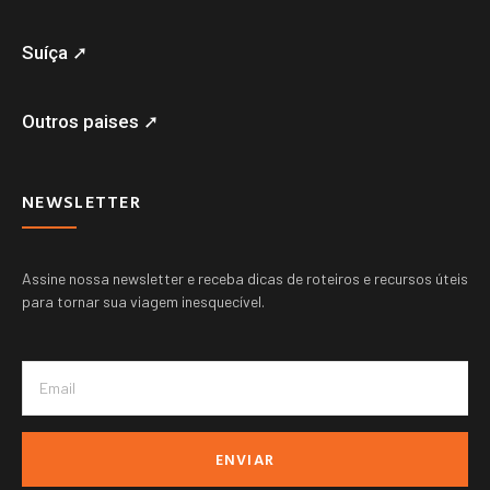
Suíça ➚
Outros paises ➚
NEWSLETTER
Assine nossa newsletter e receba dicas de roteiros e recursos úteis
para tornar sua viagem inesquecível.
ENVIAR