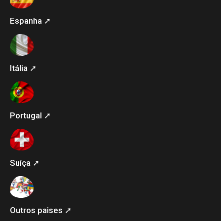
Espanha ➚
Itália ➚
Portugal ➚
Suíça ➚
Outros paises ➚