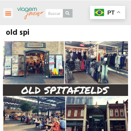
PT
old spi