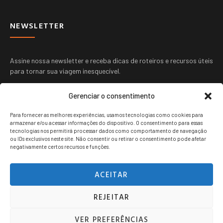
NEWSLETTER
Assine nossa newsletter e receba dicas de roteiros e recursos úteis
para tornar sua viagem inesquecível.
Gerenciar o consentimento
Para fornecer as melhores experiências, usamos tecnologias como cookies para
armazenar e/ou acessar informações do dispositivo. O consentimento para essas
tecnologias nos permitirá processar dados como comportamento de navegação
ou IDs exclusivos neste site. Não consentir ou retirar o consentimento pode afetar
ENVIAR
negativamente certos recursos e funções.
ACEITAR
REJEITAR
Viagem jovem copyright © 2024. Todos os direitos reservados.
VER PREFERÊNCIAS
POLITICA DE PRIVACIDADE
TERMOS DE USO