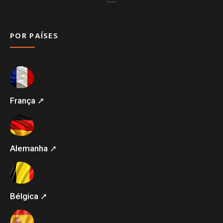
POR PAÍSES
França ➚
Alemanha ➚
Bélgica ➚