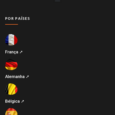
POR PAÍSES
França ➚
Alemanha ➚
Bélgica ➚