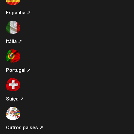
Espanha ➚
Itália ➚
Portugal ➚
Suíça ➚
Outros paises ➚