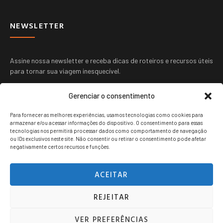
NEWSLETTER
Assine nossa newsletter e receba dicas de roteiros e recursos úteis
para tornar sua viagem inesquecível.
Gerenciar o consentimento
Para fornecer as melhores experiências, usamos tecnologias como cookies para
armazenar e/ou acessar informações do dispositivo. O consentimento para essas
tecnologias nos permitirá processar dados como comportamento de navegação
ou IDs exclusivos neste site. Não consentir ou retirar o consentimento pode afetar
ENVIAR
negativamente certos recursos e funções.
ACEITAR
REJEITAR
Viagem jovem copyright © 2024. Todos os direitos reservados.
VER PREFERÊNCIAS
POLITICA DE PRIVACIDADE
TERMOS DE USO