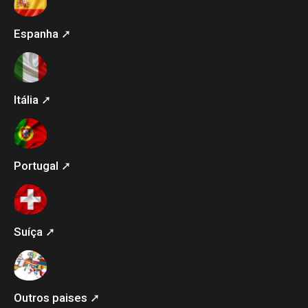
Espanha ➚
Itália ➚
Portugal ➚
Suíça ➚
Outros paises ➚