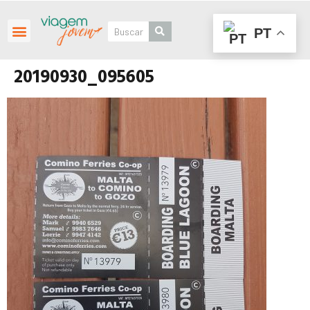
PT
Roteiros Personalizados
20190930_095605