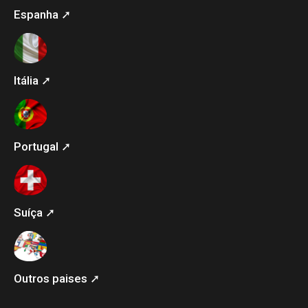
Espanha ➚
Itália ➚
Portugal ➚
Suíça ➚
Outros paises ➚