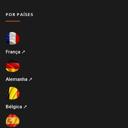
POR PAÍSES
França ➚
Alemanha ➚
Bélgica ➚