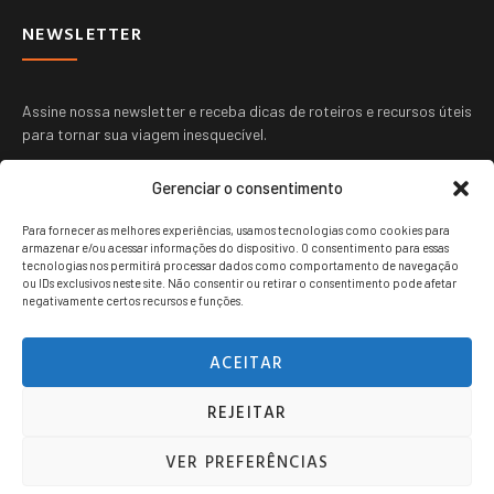
NEWSLETTER
Assine nossa newsletter e receba dicas de roteiros e recursos úteis
para tornar sua viagem inesquecível.
Gerenciar o consentimento
Para fornecer as melhores experiências, usamos tecnologias como cookies para
armazenar e/ou acessar informações do dispositivo. O consentimento para essas
tecnologias nos permitirá processar dados como comportamento de navegação
ou IDs exclusivos neste site. Não consentir ou retirar o consentimento pode afetar
ENVIAR
negativamente certos recursos e funções.
ACEITAR
REJEITAR
Viagem jovem copyright © 2024. Todos os direitos reservados.
VER PREFERÊNCIAS
POLITICA DE PRIVACIDADE
TERMOS DE USO
CONTATO